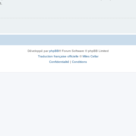
n.
Développé par
phpBB
® Forum Software © phpBB Limited
Traduction française officielle
©
Miles Cellar
Confidentialité
|
Conditions