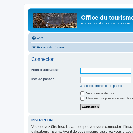
Office du tourism
« La vie, c'est la somme des éléments 
FAQ
Accueil du forum
Connexion
Nom d’utilisateur :
Mot de passe :
J’ai oublié mon mot de passe
Se souvenir de moi
Masquer ma présence lors de ce
INSCRIPTION
Vous devez être inscrit avant de pouvoir vous connecter. L’ins
utilisateurs inscrits. Avant de vous inscrire, assurez-vous d’avo