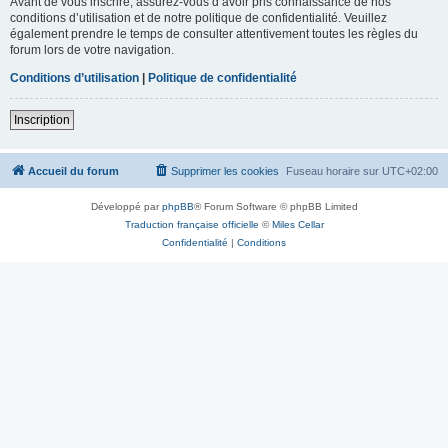
Avant de vous inscrire, assurez-vous d’avoir pris connaissance de nos
conditions d’utilisation et de notre politique de confidentialité. Veuillez
également prendre le temps de consulter attentivement toutes les règles du
forum lors de votre navigation.
Conditions d’utilisation
|
Politique de confidentialité
Inscription
Accueil du forum
Supprimer les cookies
Fuseau horaire sur
UTC+02:00
Développé par
phpBB
® Forum Software © phpBB Limited
Traduction française officielle
©
Miles Cellar
Confidentialité
|
Conditions