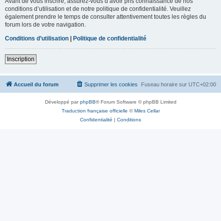
Avant de vous inscrire, assurez-vous d’avoir pris connaissance de nos
conditions d’utilisation et de notre politique de confidentialité. Veuillez
également prendre le temps de consulter attentivement toutes les règles du
forum lors de votre navigation.
Conditions d’utilisation
|
Politique de confidentialité
Inscription
Accueil du forum
Supprimer les cookies
Fuseau horaire sur
UTC+02:00
Développé par
phpBB
® Forum Software © phpBB Limited
Traduction française officielle
©
Miles Cellar
Confidentialité
|
Conditions