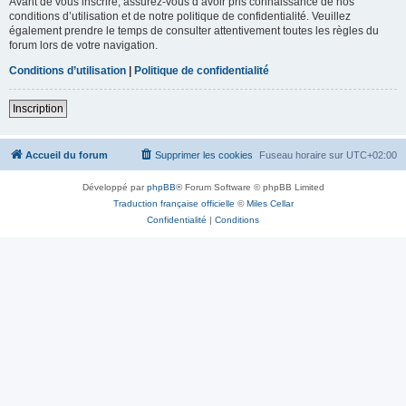
Avant de vous inscrire, assurez-vous d’avoir pris connaissance de nos
conditions d’utilisation et de notre politique de confidentialité. Veuillez
également prendre le temps de consulter attentivement toutes les règles du
forum lors de votre navigation.
Conditions d’utilisation
|
Politique de confidentialité
Inscription
Accueil du forum
Supprimer les cookies
Fuseau horaire sur
UTC+02:00
Développé par
phpBB
® Forum Software © phpBB Limited
Traduction française officielle
©
Miles Cellar
Confidentialité
|
Conditions