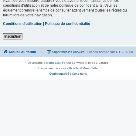
Avant de vous inscrire, assurez-vous d’avoir pris connaissance de nos
conditions d’utilisation et de notre politique de confidentialité. Veuillez
également prendre le temps de consulter attentivement toutes les règles du
forum lors de votre navigation.
Conditions d’utilisation
|
Politique de confidentialité
Inscription
Accueil du forum
Supprimer les cookies
Fuseau horaire sur
UTC+02:00
Développé par
phpBB
® Forum Software © phpBB Limited
Traduction française officielle
©
Miles Cellar
Confidentialité
|
Conditions