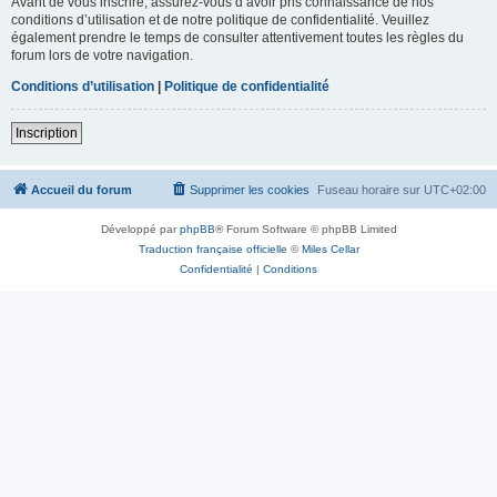
Avant de vous inscrire, assurez-vous d’avoir pris connaissance de nos
conditions d’utilisation et de notre politique de confidentialité. Veuillez
également prendre le temps de consulter attentivement toutes les règles du
forum lors de votre navigation.
Conditions d’utilisation
|
Politique de confidentialité
Inscription
Accueil du forum
Supprimer les cookies
Fuseau horaire sur
UTC+02:00
Développé par
phpBB
® Forum Software © phpBB Limited
Traduction française officielle
©
Miles Cellar
Confidentialité
|
Conditions