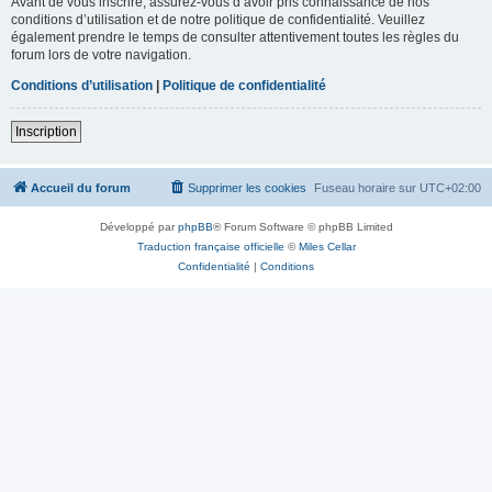
Avant de vous inscrire, assurez-vous d’avoir pris connaissance de nos
conditions d’utilisation et de notre politique de confidentialité. Veuillez
également prendre le temps de consulter attentivement toutes les règles du
forum lors de votre navigation.
Conditions d’utilisation
|
Politique de confidentialité
Inscription
Accueil du forum
Supprimer les cookies
Fuseau horaire sur
UTC+02:00
Développé par
phpBB
® Forum Software © phpBB Limited
Traduction française officielle
©
Miles Cellar
Confidentialité
|
Conditions