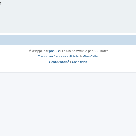
n.
Développé par
phpBB
® Forum Software © phpBB Limited
Traduction française officielle
©
Miles Cellar
Confidentialité
|
Conditions