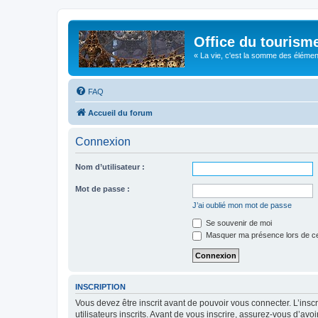
Office du tourism
« La vie, c'est la somme des éléments 
FAQ
Accueil du forum
Connexion
Nom d’utilisateur :
Mot de passe :
J’ai oublié mon mot de passe
Se souvenir de moi
Masquer ma présence lors de ce
INSCRIPTION
Vous devez être inscrit avant de pouvoir vous connecter. L’ins
utilisateurs inscrits. Avant de vous inscrire, assurez-vous d’avo