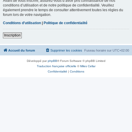
Avant de vous inscrire, assurez-vous d’avoir pris connaissance de nos
conditions d’utilisation et de notre politique de confidentialité. Veuillez
également prendre le temps de consulter attentivement toutes les règles du
forum lors de votre navigation.
Conditions d’utilisation
|
Politique de confidentialité
Inscription
Accueil du forum
Supprimer les cookies
Fuseau horaire sur
UTC+02:00
Développé par
phpBB
® Forum Software © phpBB Limited
Traduction française officielle
©
Miles Cellar
Confidentialité
|
Conditions