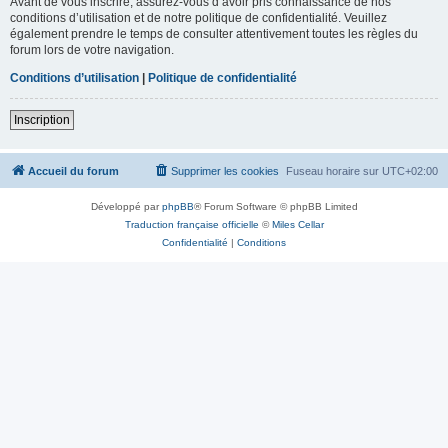
Avant de vous inscrire, assurez-vous d’avoir pris connaissance de nos
conditions d’utilisation et de notre politique de confidentialité. Veuillez
également prendre le temps de consulter attentivement toutes les règles du
forum lors de votre navigation.
Conditions d’utilisation
|
Politique de confidentialité
Inscription
Accueil du forum
Supprimer les cookies
Fuseau horaire sur
UTC+02:00
Développé par
phpBB
® Forum Software © phpBB Limited
Traduction française officielle
©
Miles Cellar
Confidentialité
|
Conditions