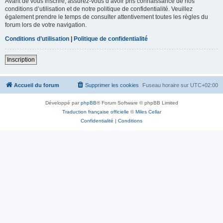
Avant de vous inscrire, assurez-vous d’avoir pris connaissance de nos
conditions d’utilisation et de notre politique de confidentialité. Veuillez
également prendre le temps de consulter attentivement toutes les règles du
forum lors de votre navigation.
Conditions d’utilisation
|
Politique de confidentialité
Inscription
Accueil du forum
Supprimer les cookies
Fuseau horaire sur
UTC+02:00
Développé par
phpBB
® Forum Software © phpBB Limited
Traduction française officielle
©
Miles Cellar
Confidentialité
|
Conditions