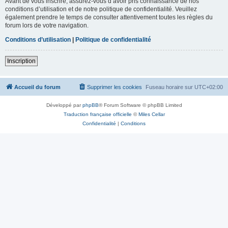
Avant de vous inscrire, assurez-vous d’avoir pris connaissance de nos
conditions d’utilisation et de notre politique de confidentialité. Veuillez
également prendre le temps de consulter attentivement toutes les règles du
forum lors de votre navigation.
Conditions d’utilisation
|
Politique de confidentialité
Inscription
Accueil du forum
Supprimer les cookies
Fuseau horaire sur
UTC+02:00
Développé par
phpBB
® Forum Software © phpBB Limited
Traduction française officielle
©
Miles Cellar
Confidentialité
|
Conditions