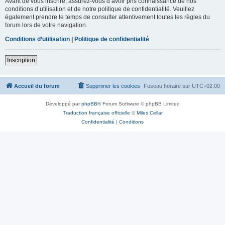
Avant de vous inscrire, assurez-vous d’avoir pris connaissance de nos
conditions d’utilisation et de notre politique de confidentialité. Veuillez
également prendre le temps de consulter attentivement toutes les règles du
forum lors de votre navigation.
Conditions d’utilisation
|
Politique de confidentialité
Inscription
Accueil du forum
Supprimer les cookies
Fuseau horaire sur
UTC+02:00
Développé par
phpBB
® Forum Software © phpBB Limited
Traduction française officielle
©
Miles Cellar
Confidentialité
|
Conditions