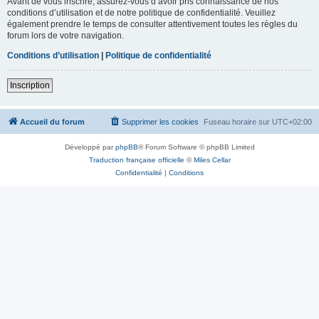
Avant de vous inscrire, assurez-vous d’avoir pris connaissance de nos
conditions d’utilisation et de notre politique de confidentialité. Veuillez
également prendre le temps de consulter attentivement toutes les règles du
forum lors de votre navigation.
Conditions d’utilisation
|
Politique de confidentialité
Inscription
Accueil du forum
Supprimer les cookies
Fuseau horaire sur
UTC+02:00
Développé par
phpBB
® Forum Software © phpBB Limited
Traduction française officielle
©
Miles Cellar
Confidentialité
|
Conditions