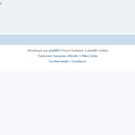
n.
Développé par
phpBB
® Forum Software © phpBB Limited
Traduction française officielle
©
Miles Cellar
Confidentialité
|
Conditions