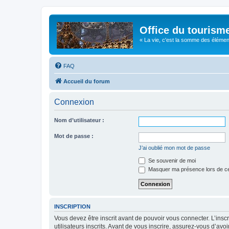
Office du tourism
« La vie, c'est la somme des éléments 
FAQ
Accueil du forum
Connexion
Nom d’utilisateur :
Mot de passe :
J’ai oublié mon mot de passe
Se souvenir de moi
Masquer ma présence lors de ce
INSCRIPTION
Vous devez être inscrit avant de pouvoir vous connecter. L’ins
utilisateurs inscrits. Avant de vous inscrire, assurez-vous d’avo