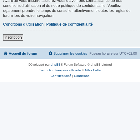
Avant de vous inscrire, assurez-vous d’avoir pris connaissance de nos
conditions d’utilisation et de notre politique de confidentialité. Veuillez
également prendre le temps de consulter attentivement toutes les règles du
forum lors de votre navigation.
Conditions d’utilisation
|
Politique de confidentialité
Inscription
Accueil du forum
Supprimer les cookies
Fuseau horaire sur
UTC+02:00
Développé par
phpBB
® Forum Software © phpBB Limited
Traduction française officielle
©
Miles Cellar
Confidentialité
|
Conditions