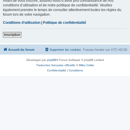
Avant de vous inscrire, assurez-vous d’avoir pris connaissance de nos
conditions d’utilisation et de notre politique de confidentialité. Veuillez
également prendre le temps de consulter attentivement toutes les règles du
forum lors de votre navigation.
Conditions d’utilisation
|
Politique de confidentialité
Inscription
Accueil du forum
Supprimer les cookies
Fuseau horaire sur
UTC+02:00
Développé par
phpBB
® Forum Software © phpBB Limited
Traduction française officielle
©
Miles Cellar
Confidentialité
|
Conditions