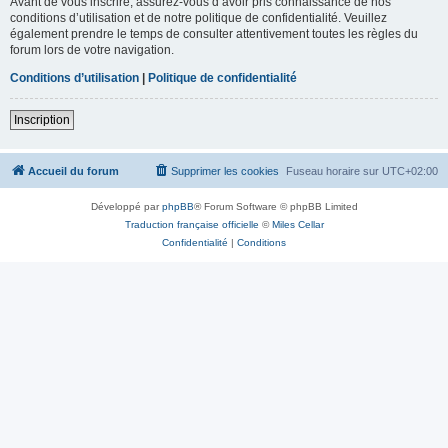
Avant de vous inscrire, assurez-vous d’avoir pris connaissance de nos
conditions d’utilisation et de notre politique de confidentialité. Veuillez
également prendre le temps de consulter attentivement toutes les règles du
forum lors de votre navigation.
Conditions d’utilisation
|
Politique de confidentialité
Inscription
Accueil du forum
Supprimer les cookies
Fuseau horaire sur
UTC+02:00
Développé par
phpBB
® Forum Software © phpBB Limited
Traduction française officielle
©
Miles Cellar
Confidentialité
|
Conditions