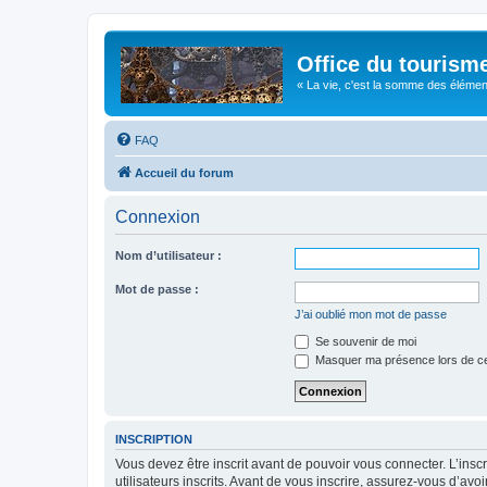
Office du tourism
« La vie, c'est la somme des éléments 
FAQ
Accueil du forum
Connexion
Nom d’utilisateur :
Mot de passe :
J’ai oublié mon mot de passe
Se souvenir de moi
Masquer ma présence lors de ce
INSCRIPTION
Vous devez être inscrit avant de pouvoir vous connecter. L’ins
utilisateurs inscrits. Avant de vous inscrire, assurez-vous d’avo