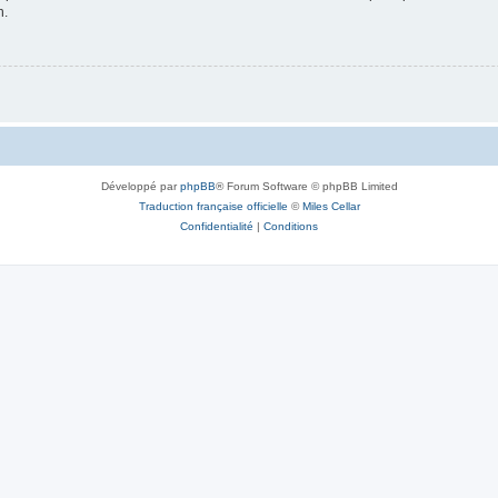
n.
Développé par
phpBB
® Forum Software © phpBB Limited
Traduction française officielle
©
Miles Cellar
Confidentialité
|
Conditions