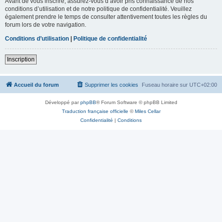
Avant de vous inscrire, assurez-vous d’avoir pris connaissance de nos
conditions d’utilisation et de notre politique de confidentialité. Veuillez
également prendre le temps de consulter attentivement toutes les règles du
forum lors de votre navigation.
Conditions d’utilisation
|
Politique de confidentialité
Inscription
Accueil du forum
Supprimer les cookies
Fuseau horaire sur
UTC+02:00
Développé par
phpBB
® Forum Software © phpBB Limited
Traduction française officielle
©
Miles Cellar
Confidentialité
|
Conditions