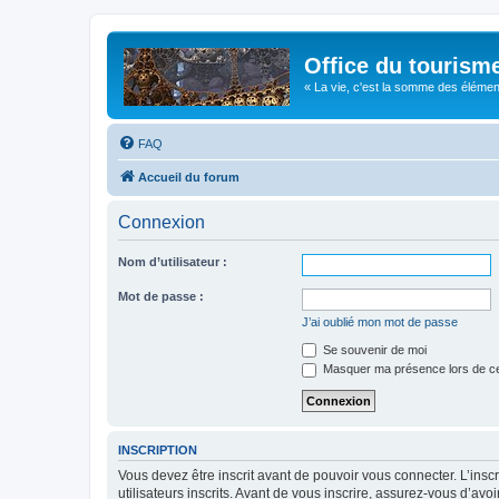
Office du tourism
« La vie, c'est la somme des éléments 
FAQ
Accueil du forum
Connexion
Nom d’utilisateur :
Mot de passe :
J’ai oublié mon mot de passe
Se souvenir de moi
Masquer ma présence lors de ce
INSCRIPTION
Vous devez être inscrit avant de pouvoir vous connecter. L’ins
utilisateurs inscrits. Avant de vous inscrire, assurez-vous d’avo