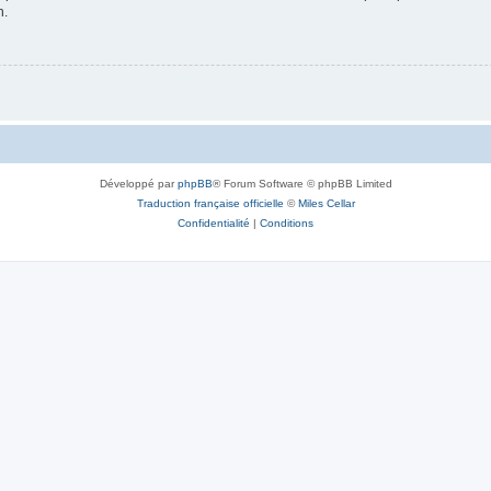
n.
Développé par
phpBB
® Forum Software © phpBB Limited
Traduction française officielle
©
Miles Cellar
Confidentialité
|
Conditions