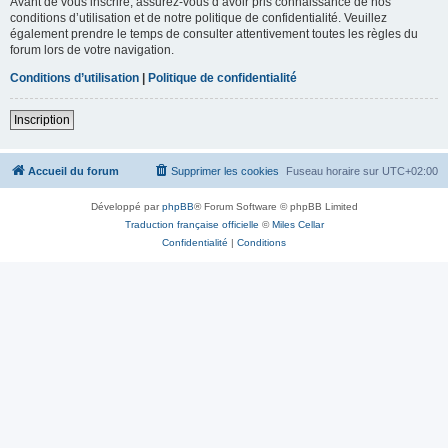
Avant de vous inscrire, assurez-vous d’avoir pris connaissance de nos
conditions d’utilisation et de notre politique de confidentialité. Veuillez
également prendre le temps de consulter attentivement toutes les règles du
forum lors de votre navigation.
Conditions d’utilisation
|
Politique de confidentialité
Inscription
Accueil du forum
Supprimer les cookies
Fuseau horaire sur
UTC+02:00
Développé par
phpBB
® Forum Software © phpBB Limited
Traduction française officielle
©
Miles Cellar
Confidentialité
|
Conditions