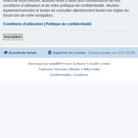
Avant de vous inscrire, assurez-vous d’avoir pris connaissance de nos
conditions d’utilisation et de notre politique de confidentialité. Veuillez
également prendre le temps de consulter attentivement toutes les règles du
forum lors de votre navigation.
Conditions d’utilisation
|
Politique de confidentialité
Inscription
Accueil du forum
Supprimer les cookies
Fuseau horaire sur
UTC+02:00
Développé par
phpBB
® Forum Software © phpBB Limited
Traduction française officielle
©
Miles Cellar
Confidentialité
|
Conditions