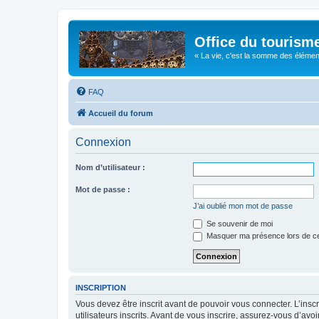
Office du tourism
« La vie, c'est la somme des éléments 
FAQ
Accueil du forum
Connexion
Nom d’utilisateur :
Mot de passe :
J’ai oublié mon mot de passe
Se souvenir de moi
Masquer ma présence lors de ce
INSCRIPTION
Vous devez être inscrit avant de pouvoir vous connecter. L’ins
utilisateurs inscrits. Avant de vous inscrire, assurez-vous d’avo