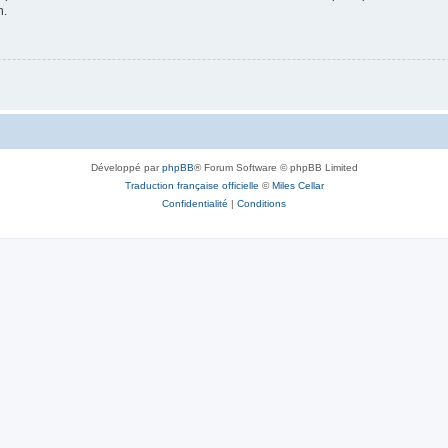
n.
Développé par
phpBB
® Forum Software © phpBB Limited
Traduction française officielle
©
Miles Cellar
Confidentialité
|
Conditions