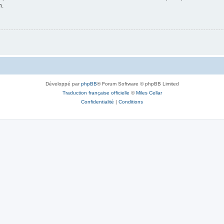
n.
Développé par
phpBB
® Forum Software © phpBB Limited
Traduction française officielle
©
Miles Cellar
Confidentialité
|
Conditions