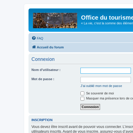
Office du tourism
« La vie, c'est la somme des éléments 
FAQ
Accueil du forum
Connexion
Nom d’utilisateur :
Mot de passe :
J’ai oublié mon mot de passe
Se souvenir de moi
Masquer ma présence lors de ce
INSCRIPTION
Vous devez être inscrit avant de pouvoir vous connecter. L’ins
utilisateurs inscrits. Avant de vous inscrire, assurez-vous d’avo