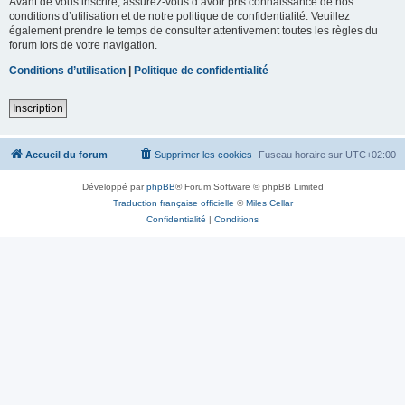
Avant de vous inscrire, assurez-vous d’avoir pris connaissance de nos
conditions d’utilisation et de notre politique de confidentialité. Veuillez
également prendre le temps de consulter attentivement toutes les règles du
forum lors de votre navigation.
Conditions d’utilisation
|
Politique de confidentialité
Inscription
Accueil du forum
Supprimer les cookies
Fuseau horaire sur
UTC+02:00
Développé par
phpBB
® Forum Software © phpBB Limited
Traduction française officielle
©
Miles Cellar
Confidentialité
|
Conditions