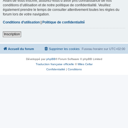
Avant de vous inscrire, assurez-vous d’avoir pris connaissance de nos
conditions d’utilisation et de notre politique de confidentialité. Veuillez
également prendre le temps de consulter attentivement toutes les règles du
forum lors de votre navigation.
Conditions d’utilisation
|
Politique de confidentialité
Inscription
Accueil du forum
Supprimer les cookies
Fuseau horaire sur
UTC+02:00
Développé par
phpBB
® Forum Software © phpBB Limited
Traduction française officielle
©
Miles Cellar
Confidentialité
|
Conditions