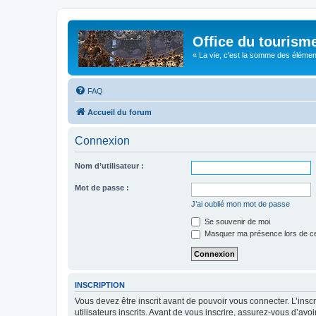
Office du tourism
« La vie, c'est la somme des éléments 
FAQ
Accueil du forum
Connexion
Nom d’utilisateur :
Mot de passe :
J’ai oublié mon mot de passe
Se souvenir de moi
Masquer ma présence lors de ce
INSCRIPTION
Vous devez être inscrit avant de pouvoir vous connecter. L’ins
utilisateurs inscrits. Avant de vous inscrire, assurez-vous d’avo