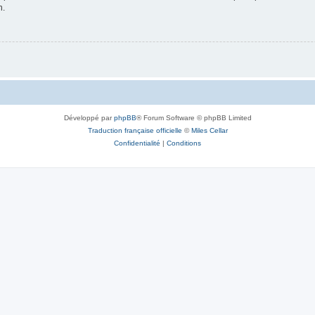
n.
Développé par
phpBB
® Forum Software © phpBB Limited
Traduction française officielle
©
Miles Cellar
Confidentialité
|
Conditions