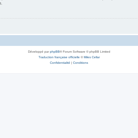
n.
Développé par
phpBB
® Forum Software © phpBB Limited
Traduction française officielle
©
Miles Cellar
Confidentialité
|
Conditions