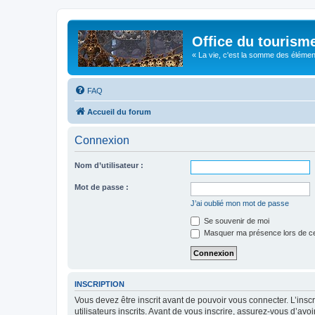
Office du tourism
« La vie, c'est la somme des éléments 
FAQ
Accueil du forum
Connexion
Nom d’utilisateur :
Mot de passe :
J’ai oublié mon mot de passe
Se souvenir de moi
Masquer ma présence lors de ce
INSCRIPTION
Vous devez être inscrit avant de pouvoir vous connecter. L’ins
utilisateurs inscrits. Avant de vous inscrire, assurez-vous d’avo