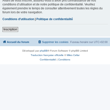
Avant de vous inscrire, assurez-vous d’avoir pris connaissance de nos
conditions d’utilisation et de notre politique de confidentialité. Veuillez
également prendre le temps de consulter attentivement toutes les règles du
forum lors de votre navigation.
Conditions d’utilisation
|
Politique de confidentialité
Inscription
Accueil du forum
Supprimer les cookies
Fuseau horaire sur
UTC+02:00
Développé par
phpBB
® Forum Software © phpBB Limited
Traduction française officielle
©
Miles Cellar
Confidentialité
|
Conditions