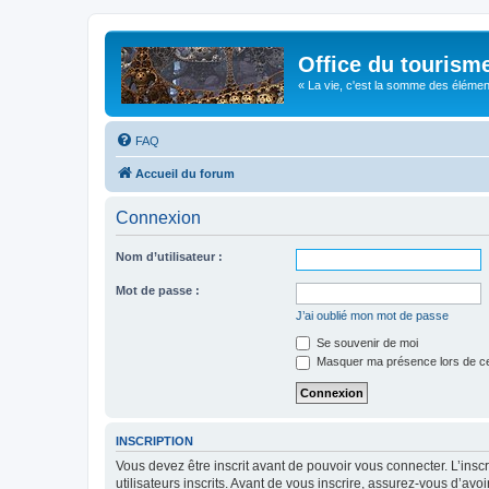
Office du tourism
« La vie, c'est la somme des éléments 
FAQ
Accueil du forum
Connexion
Nom d’utilisateur :
Mot de passe :
J’ai oublié mon mot de passe
Se souvenir de moi
Masquer ma présence lors de ce
INSCRIPTION
Vous devez être inscrit avant de pouvoir vous connecter. L’ins
utilisateurs inscrits. Avant de vous inscrire, assurez-vous d’avo