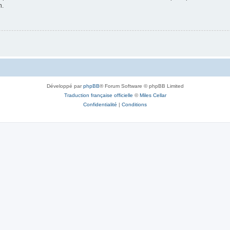
n.
Développé par
phpBB
® Forum Software © phpBB Limited
Traduction française officielle
©
Miles Cellar
Confidentialité
|
Conditions