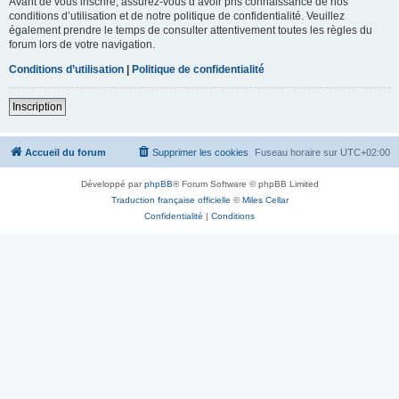
Avant de vous inscrire, assurez-vous d’avoir pris connaissance de nos
conditions d’utilisation et de notre politique de confidentialité. Veuillez
également prendre le temps de consulter attentivement toutes les règles du
forum lors de votre navigation.
Conditions d’utilisation
|
Politique de confidentialité
Inscription
Accueil du forum
Supprimer les cookies
Fuseau horaire sur
UTC+02:00
Développé par
phpBB
® Forum Software © phpBB Limited
Traduction française officielle
©
Miles Cellar
Confidentialité
|
Conditions