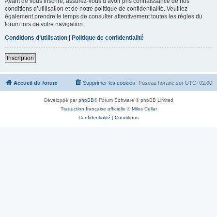
Avant de vous inscrire, assurez-vous d’avoir pris connaissance de nos
conditions d’utilisation et de notre politique de confidentialité. Veuillez
également prendre le temps de consulter attentivement toutes les règles du
forum lors de votre navigation.
Conditions d’utilisation
|
Politique de confidentialité
Inscription
Accueil du forum
Supprimer les cookies
Fuseau horaire sur
UTC+02:00
Développé par
phpBB
® Forum Software © phpBB Limited
Traduction française officielle
©
Miles Cellar
Confidentialité
|
Conditions