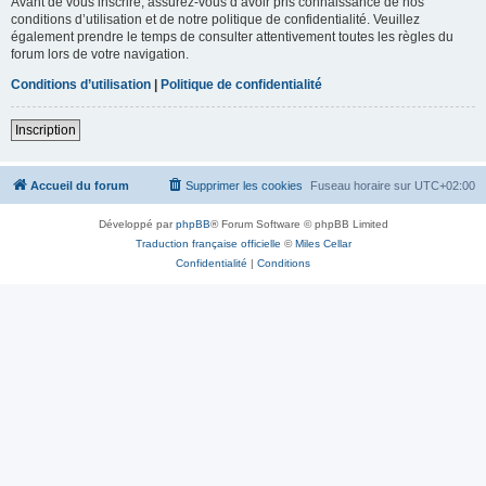
Avant de vous inscrire, assurez-vous d’avoir pris connaissance de nos
conditions d’utilisation et de notre politique de confidentialité. Veuillez
également prendre le temps de consulter attentivement toutes les règles du
forum lors de votre navigation.
Conditions d’utilisation
|
Politique de confidentialité
Inscription
Accueil du forum
Supprimer les cookies
Fuseau horaire sur
UTC+02:00
Développé par
phpBB
® Forum Software © phpBB Limited
Traduction française officielle
©
Miles Cellar
Confidentialité
|
Conditions