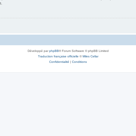
n.
Développé par
phpBB
® Forum Software © phpBB Limited
Traduction française officielle
©
Miles Cellar
Confidentialité
|
Conditions