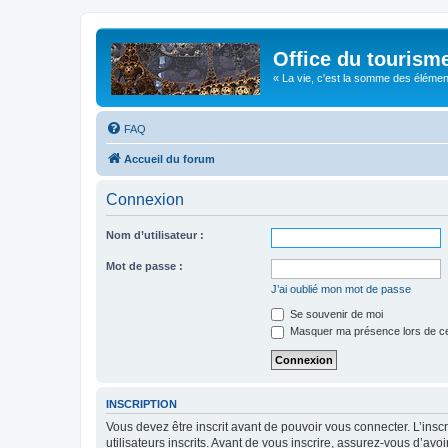
Office du tourism
« La vie, c'est la somme des éléments 
FAQ
Accueil du forum
Connexion
Nom d’utilisateur :
Mot de passe :
J’ai oublié mon mot de passe
Se souvenir de moi
Masquer ma présence lors de ce
INSCRIPTION
Vous devez être inscrit avant de pouvoir vous connecter. L’ins
utilisateurs inscrits. Avant de vous inscrire, assurez-vous d’avo