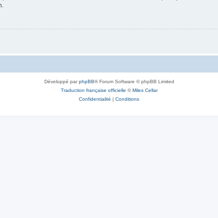
n.
Développé par
phpBB
® Forum Software © phpBB Limited
Traduction française officielle
©
Miles Cellar
Confidentialité
|
Conditions