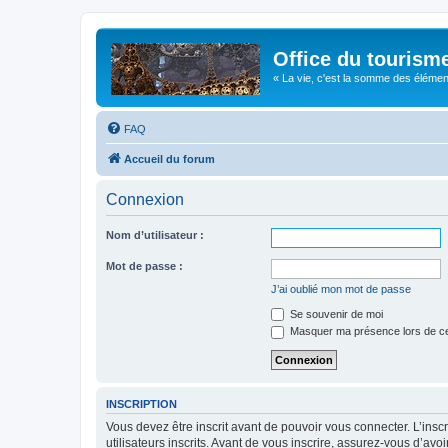
Office du tourism
« La vie, c'est la somme des éléments 
FAQ
Accueil du forum
Connexion
Nom d’utilisateur :
Mot de passe :
J’ai oublié mon mot de passe
Se souvenir de moi
Masquer ma présence lors de ce
INSCRIPTION
Vous devez être inscrit avant de pouvoir vous connecter. L’ins
utilisateurs inscrits. Avant de vous inscrire, assurez-vous d’avo