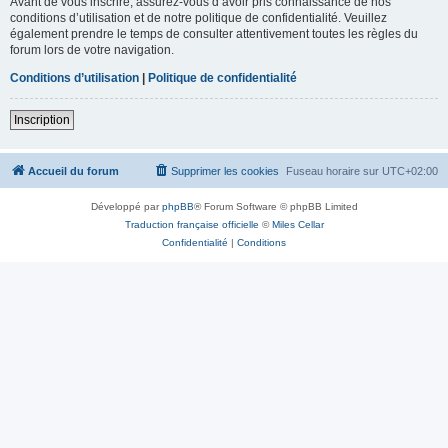
Avant de vous inscrire, assurez-vous d’avoir pris connaissance de nos
conditions d’utilisation et de notre politique de confidentialité. Veuillez
également prendre le temps de consulter attentivement toutes les règles du
forum lors de votre navigation.
Conditions d’utilisation
|
Politique de confidentialité
Inscription
Accueil du forum
Supprimer les cookies
Fuseau horaire sur
UTC+02:00
Développé par
phpBB
® Forum Software © phpBB Limited
Traduction française officielle
©
Miles Cellar
Confidentialité
|
Conditions