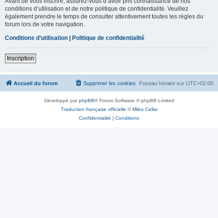
Avant de vous inscrire, assurez-vous d’avoir pris connaissance de nos
conditions d’utilisation et de notre politique de confidentialité. Veuillez
également prendre le temps de consulter attentivement toutes les règles du
forum lors de votre navigation.
Conditions d’utilisation
|
Politique de confidentialité
Inscription
Accueil du forum
Supprimer les cookies
Fuseau horaire sur
UTC+02:00
Développé par
phpBB
® Forum Software © phpBB Limited
Traduction française officielle
©
Miles Cellar
Confidentialité
|
Conditions