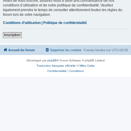
Avant de vous inscrire, assurez-vous d’avoir pris connaissance de nos
conditions d’utilisation et de notre politique de confidentialité. Veuillez
également prendre le temps de consulter attentivement toutes les règles du
forum lors de votre navigation.
Conditions d’utilisation
|
Politique de confidentialité
Inscription
Accueil du forum
Supprimer les cookies
Fuseau horaire sur
UTC+02:00
Développé par
phpBB
® Forum Software © phpBB Limited
Traduction française officielle
©
Miles Cellar
Confidentialité
|
Conditions