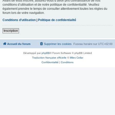
Avant de vous inscrire, assurez-vous d’avoir pris connaissance de nos
conditions d’utilisation et de notre politique de confidentialité. Veuillez
également prendre le temps de consulter attentivement toutes les règles du
forum lors de votre navigation.
Conditions d’utilisation
|
Politique de confidentialité
Inscription
Accueil du forum
Supprimer les cookies
Fuseau horaire sur
UTC+02:00
Développé par
phpBB
® Forum Software © phpBB Limited
Traduction française officielle
©
Miles Cellar
Confidentialité
|
Conditions