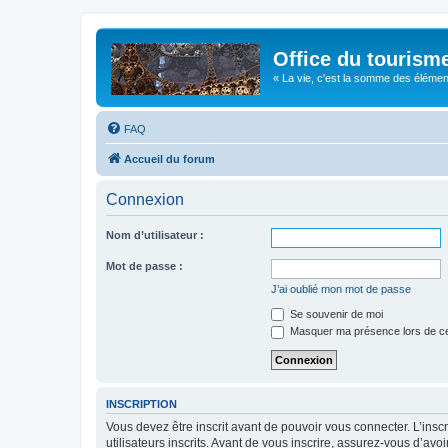
Office du tourism
« La vie, c'est la somme des éléments 
FAQ
Accueil du forum
Connexion
Nom d’utilisateur :
Mot de passe :
J’ai oublié mon mot de passe
Se souvenir de moi
Masquer ma présence lors de ce
INSCRIPTION
Vous devez être inscrit avant de pouvoir vous connecter. L’ins
utilisateurs inscrits. Avant de vous inscrire, assurez-vous d’avo