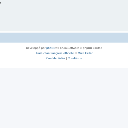
n.
Développé par
phpBB
® Forum Software © phpBB Limited
Traduction française officielle
©
Miles Cellar
Confidentialité
|
Conditions