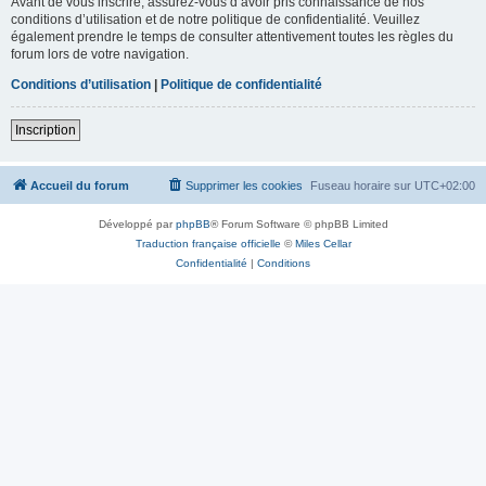
Avant de vous inscrire, assurez-vous d’avoir pris connaissance de nos
conditions d’utilisation et de notre politique de confidentialité. Veuillez
également prendre le temps de consulter attentivement toutes les règles du
forum lors de votre navigation.
Conditions d’utilisation
|
Politique de confidentialité
Inscription
Accueil du forum
Supprimer les cookies
Fuseau horaire sur
UTC+02:00
Développé par
phpBB
® Forum Software © phpBB Limited
Traduction française officielle
©
Miles Cellar
Confidentialité
|
Conditions