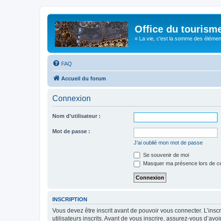
Office du tourism
« La vie, c'est la somme des éléments 
FAQ
Accueil du forum
Connexion
Nom d’utilisateur :
Mot de passe :
J’ai oublié mon mot de passe
Se souvenir de moi
Masquer ma présence lors de ce
INSCRIPTION
Vous devez être inscrit avant de pouvoir vous connecter. L’ins
utilisateurs inscrits. Avant de vous inscrire, assurez-vous d’avo