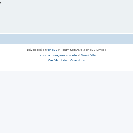
n.
Développé par
phpBB
® Forum Software © phpBB Limited
Traduction française officielle
©
Miles Cellar
Confidentialité
|
Conditions