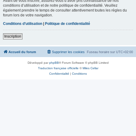
Avant de vous inscrire, assurez-vous d’avoir pris connaissance de nos
conditions d’utilisation et de notre politique de confidentialité. Veuillez
également prendre le temps de consulter attentivement toutes les règles du
forum lors de votre navigation.
Conditions d’utilisation
|
Politique de confidentialité
Inscription
Accueil du forum
Supprimer les cookies
Fuseau horaire sur
UTC+02:00
Développé par
phpBB
® Forum Software © phpBB Limited
Traduction française officielle
©
Miles Cellar
Confidentialité
|
Conditions