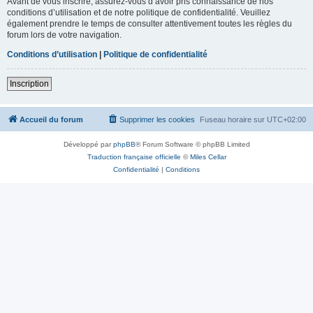
Avant de vous inscrire, assurez-vous d’avoir pris connaissance de nos
conditions d’utilisation et de notre politique de confidentialité. Veuillez
également prendre le temps de consulter attentivement toutes les règles du
forum lors de votre navigation.
Conditions d’utilisation
|
Politique de confidentialité
Inscription
Accueil du forum
Supprimer les cookies
Fuseau horaire sur
UTC+02:00
Développé par
phpBB
® Forum Software © phpBB Limited
Traduction française officielle
©
Miles Cellar
Confidentialité
|
Conditions