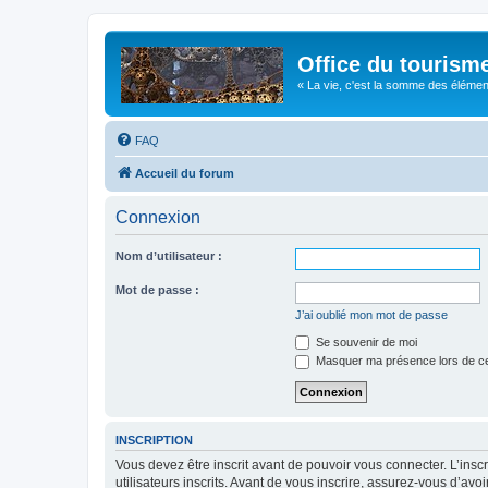
Office du tourism
« La vie, c'est la somme des éléments 
FAQ
Accueil du forum
Connexion
Nom d’utilisateur :
Mot de passe :
J’ai oublié mon mot de passe
Se souvenir de moi
Masquer ma présence lors de ce
INSCRIPTION
Vous devez être inscrit avant de pouvoir vous connecter. L’ins
utilisateurs inscrits. Avant de vous inscrire, assurez-vous d’avo