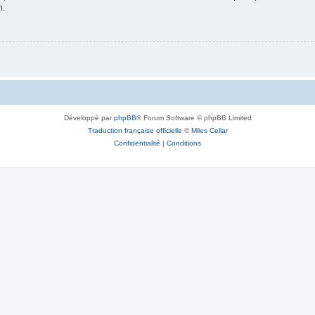
n.
Développé par
phpBB
® Forum Software © phpBB Limited
Traduction française officielle
©
Miles Cellar
Confidentialité
|
Conditions