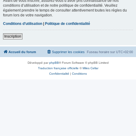
Avant de vous inscrire, assurez-vous d’avoir pris connaissance de nos
conditions d’utilisation et de notre politique de confidentialité. Veuillez
également prendre le temps de consulter attentivement toutes les règles du
forum lors de votre navigation.
Conditions d’utilisation
|
Politique de confidentialité
Inscription
Accueil du forum
Supprimer les cookies
Fuseau horaire sur
UTC+02:00
Développé par
phpBB
® Forum Software © phpBB Limited
Traduction française officielle
©
Miles Cellar
Confidentialité
|
Conditions