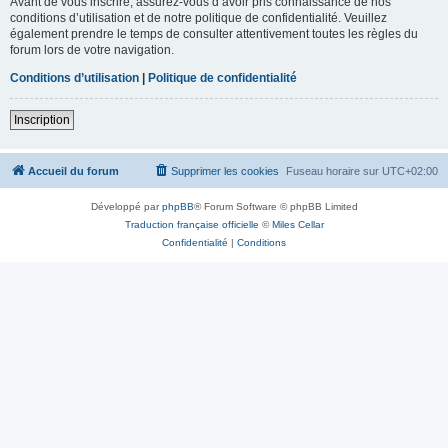
Avant de vous inscrire, assurez-vous d’avoir pris connaissance de nos
conditions d’utilisation et de notre politique de confidentialité. Veuillez
également prendre le temps de consulter attentivement toutes les règles du
forum lors de votre navigation.
Conditions d’utilisation
|
Politique de confidentialité
Inscription
Accueil du forum
Supprimer les cookies
Fuseau horaire sur
UTC+02:00
Développé par
phpBB
® Forum Software © phpBB Limited
Traduction française officielle
©
Miles Cellar
Confidentialité
|
Conditions