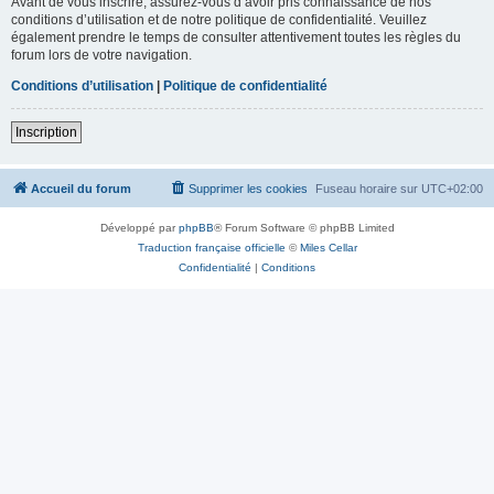
Avant de vous inscrire, assurez-vous d’avoir pris connaissance de nos
conditions d’utilisation et de notre politique de confidentialité. Veuillez
également prendre le temps de consulter attentivement toutes les règles du
forum lors de votre navigation.
Conditions d’utilisation
|
Politique de confidentialité
Inscription
Accueil du forum
Supprimer les cookies
Fuseau horaire sur
UTC+02:00
Développé par
phpBB
® Forum Software © phpBB Limited
Traduction française officielle
©
Miles Cellar
Confidentialité
|
Conditions