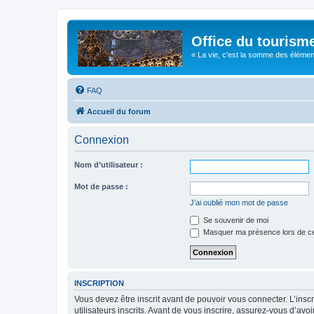
Office du tourism
« La vie, c'est la somme des éléments 
FAQ
Accueil du forum
Connexion
Nom d’utilisateur :
Mot de passe :
J’ai oublié mon mot de passe
Se souvenir de moi
Masquer ma présence lors de ce
INSCRIPTION
Vous devez être inscrit avant de pouvoir vous connecter. L’ins
utilisateurs inscrits. Avant de vous inscrire, assurez-vous d’avo