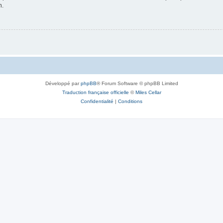
n.
Développé par
phpBB
® Forum Software © phpBB Limited
Traduction française officielle
©
Miles Cellar
Confidentialité
|
Conditions